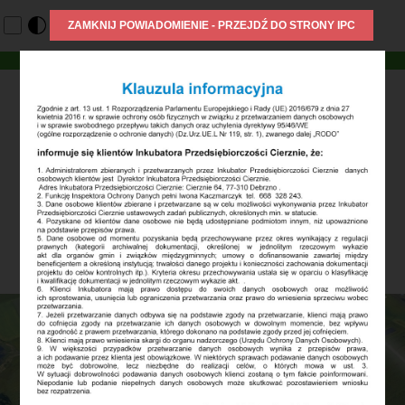
Cierznie 64
77-310 Debrzno
woj. pomorskie
tel. +48 668 328 243
fax. 59 722 13 33
e-mail: biuro@ipc.debrzno.pl
1
2
3