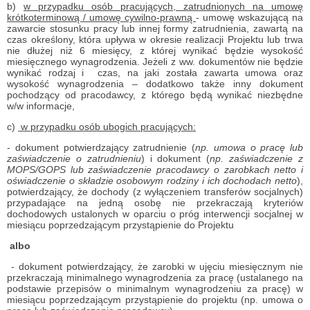
b)
w przypadku osób pracujących, zatrudnionych na umowę
krótkoterminową / umowę cywilno-prawną
- umowę wskazującą na
zawarcie stosunku pracy lub innej formy zatrudnienia, zawartą na
czas określony, która upływa w okresie realizacji Projektu lub trwa
nie dłużej niż 6 miesięcy, z której wynikać będzie wysokość
miesięcznego wynagrodzenia. Jeżeli z ww. dokumentów nie będzie
wynikać rodzaj i
czas, na jaki została zawarta umowa oraz
wysokość wynagrodzenia – dodatkowo także inny dokument
pochodzący od pracodawcy, z którego będą wynikać niezbędne
w/w informacje,
c)
w przypadku osób ubogich pracujących:
- dokument potwierdzający zatrudnienie (
np. umowa o pracę lub
zaświadczenie o zatrudnieniu
) i dokument (
np. zaświadczenie z
MOPS/GOPS lub zaświadczenie pracodawcy o zarobkach netto i
oświadczenie o składzie osobowym rodziny i ich dochodach netto
),
potwierdzający, że dochody (z wyłączeniem transferów socjalnych)
przypadające na jedną osobę nie przekraczają kryteriów
dochodowych ustalonych w oparciu o próg interwencji socjalnej w
miesiącu poprzedzającym przystąpienie do Projektu
albo
- dokument potwierdzający, że zarobki w ujęciu miesięcznym nie
przekraczają minimalnego wynagrodzenia za pracę (ustalanego na
podstawie przepisów o minimalnym wynagrodzeniu za pracę) w
miesiącu poprzedzającym przystąpienie do projektu (np. umowa o