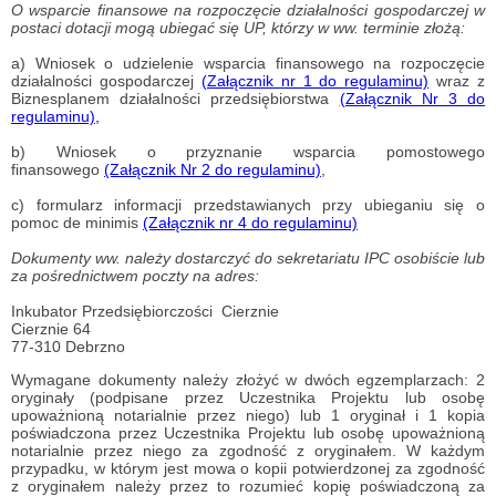
O wsparcie finansowe na rozpoczęcie działalności gospodarczej w
postaci dotacji mogą ubiegać się UP, którzy w ww. terminie
złożą:
a) Wniosek o udzielenie wsparcia finansowego na rozpoczęcie
działalności gospodarczej
(Załącznik nr 1 do regulaminu)
wraz z
Biznesplanem działalności przedsiębiorstwa
(Załącznik Nr 3 do
regulaminu),
b) Wniosek o przyznanie wsparcia pomostowego
finansowego
(Załącznik Nr 2 do regulaminu)
,
c) formularz informacji przedstawianych przy ubieganiu się o
pomoc de minimis
(Załącznik nr 4 do regulaminu)
Dokumenty ww. należy dostarczyć do sekretariatu IPC osobiście lub
za pośrednictwem poczty na adres:
Inkubator Przedsiębiorczości Cierznie
Cierznie 64
77-310 Debrzno
Wymagane dokumenty należy złożyć w dwóch egzemplarzach: 2
oryginały (podpisane przez Uczestnika Projektu lub osobę
upoważnioną notarialnie przez niego) lub 1 oryginał i 1 kopia
poświadczona przez Uczestnika Projektu lub osobę upoważnioną
notarialnie przez niego za zgodność z oryginałem. W każdym
przypadku, w którym jest mowa o kopii potwierdzonej za zgodność
z oryginałem należy przez to rozumieć kopię poświadczoną za