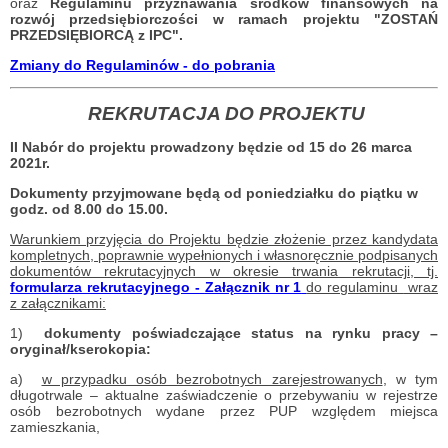
oraz
Regulaminu przyznawania środków finansowych na
rozwój przedsiębiorczości w ramach projektu "ZOSTAŃ
PRZEDSIĘBIORCĄ z IPC".
Zmiany do Regulaminów - do pobrania
REKRUTACJA DO PROJEKTU
II Nabór do projektu prowadzony będzie od 15 do 26 marca
2021r.
Dokumenty przyjmowane będą od poniedziałku do piątku w
godz. od 8.00 do 15.00.
Warunkiem przyjęcia do Projektu będzie złożenie przez kandydata
kompletnych, poprawnie wypełnionych i własnoręcznie podpisanych
dokumentów rekrutacyjnych w okresie trwania rekrutacji, tj.
formularza rekrutacyjnego -
Załącznik nr 1
do regulaminu
wraz
z załącznikami:
1)
dokumenty poświadczające status na rynku pracy –
oryginał/kserokopia:
a)
w przypadku osób bezrobotnych zarejestrowanych
, w tym
długotrwale – aktualne zaświadczenie o przebywaniu w rejestrze
osób bezrobotnych wydane przez PUP względem miejsca
zamieszkania,