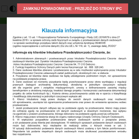
Cierznie 64
77-310 Debrzno
woj. pomorskie
tel. +48 668 328 243
fax. 59 722 13 33
e-mail: biuro@ipc.debrzno.pl
1
2
3