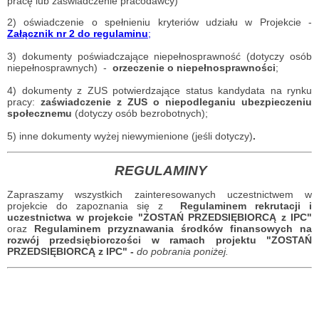
pracę lub zaświadczenie pracodawcy)
2) oświadczenie o spełnieniu kryteriów udziału w Projekcie -
Załącznik nr 2 do regulaminu
;
3) dokumenty poświadczające niepełnosprawność (dotyczy osób
niepełnosprawnych) -
orzeczenie o niepełnosprawności
;
4) dokumenty z ZUS potwierdzające status kandydata na rynku
pracy:
zaświadczenie z ZUS o niepodleganiu ubezpieczeniu
społecznemu
(dotyczy osób bezrobotnych);
5) inne dokumenty wyżej niewymienione (jeśli dotyczy)
.
REGULAMINY
Zapraszamy wszystkich zainteresowanych uczestnictwem w
projekcie do zapoznania się z
Regulaminem rekrutacji i
uczestnictwa w projekcie "ZOSTAŃ PRZEDSIĘBIORCĄ z IPC"
oraz
Regulaminem przyznawania środków finansowych na
rozwój przedsiębiorczości w ramach projektu "ZOSTAŃ
PRZEDSIĘBIORCĄ z IPC" -
do pobrania poniżej.